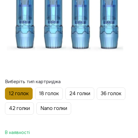
Виберіть тип картриджа
12 голок
18 голок
24 голки
36 голок
42 голки
Nano голки
В наявності