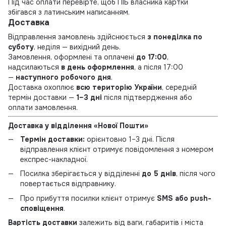
Під час оплати перевірте, щоб ПІБ власника картки
збігався з латинським написанням.
Доставка
Відправлення замовлень здійснюється
з понеділка по
суботу
, неділя — вихідний день.
Замовлення, оформлені та оплачені
до 17:00
,
надсилаються
в день оформлення
, а після 17:00
—
наступного робочого дня
.
Доставка охоплює
всю територію України
, середній
термін доставки —
1–3 дні
після підтвердження або
оплати замовлення.
Доставка у відділення «Нової Пошти»
Термін доставки:
орієнтовно 1–3 дні. Після
відправлення клієнт отримує повідомлення з номером
експрес-накладної.
Посилка зберігається у відділенні
до 5 днів
, після чого
повертається відправнику.
Про прибуття посилки клієнт отримує
SMS або push-
сповіщення
.
Вартість доставки
залежить від ваги, габаритів і міста