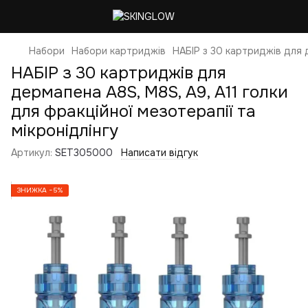
Набори
Набори картриджів
НАБІР з 30 картриджів для д
НАБІР з 30 картриджів для
дермапена A8S, M8S, A9, A11 голки
для фракційної мезотерапії та
мікронідлінгу
Артикул:
SET305000
Написати відгук
ЗНИЖКА −5%