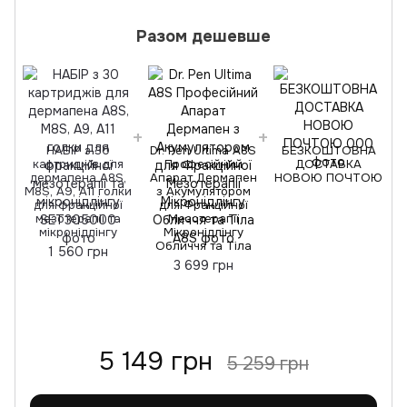
Разом дешевше
НАБІР з 30
Dr. Pen Ultima A8S
БЕЗКОШТОВНА
картриджів для
Професійний
ДОСТАВКА
M
дермапена A8S,
Апарат Дермапен
НОВОЮ ПОЧТОЮ
M8S, A9, A11 голки
з Акумулятором
для фракційної
для Фракційної
мезотерапії та
Мезотерапії
мікронідлінгу
Мікронідлінгу
Обличчя та Тіла
1 560 грн
3 699 грн
5 149 грн
5 259 грн