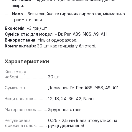
шкіри.
Nano
– безін’єкційне «втирання» сироваток, мінімальна
травматизація.
Економія:
−3 грн/шт
Сумісність:
для моделі – Dr. Pen A8S, M8S, A9, A11
Використання:
тільки одноразове.
Комплектація:
30 шт картриджів у блістері.
Характеристики
Кількість у
наборі
30 шт
Сумісність
Дермапен Dr. Pen A8S, M8S, A9, A11
Види насадок
12, 18, 24, 36, 42, Nano
Матеріал голок
Хірургічна сталь
Регульована
0,25 - 2,5 мм (налаштовується на
довжина голок
ручці дермапена)