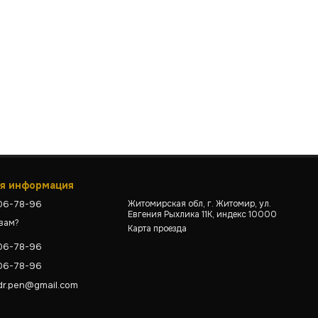
ая информация
806-78-96
Житомирская обл, г. Житомир, ул.
Евгения Рыхлика 11К, индекс 10000
 вам?
Карта проезда
806-78-96
806-78-96
dr.pen@gmail.com