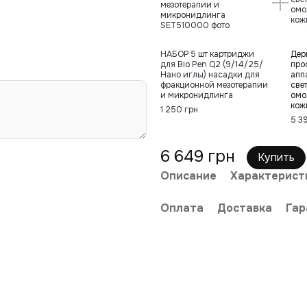
НАБОР 5 шт картриджи
Дер
для Bio Pen Q2 (9/14/25/
про
Нано иглы) насадки для
апп
фракционной мезотерапии
све
и микронидлинга
омо
кож
1 250 грн
5 3
6 649 грн
Купить
Описание
Характерист
Оплата
Доставка
Гар