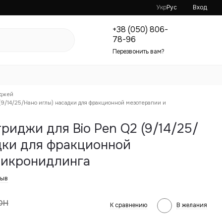
Укр
Рус
Вход
+38 (050) 806-
78-96
Перезвонить вам?
иджей
(9/14/25/Нано иглы) насадки для фракционной мезотерапии и
риджи для Bio Pen Q2 (9/14/25/
дки для фракционной
микронидлинга
зыв
рн
К сравнению
В желания