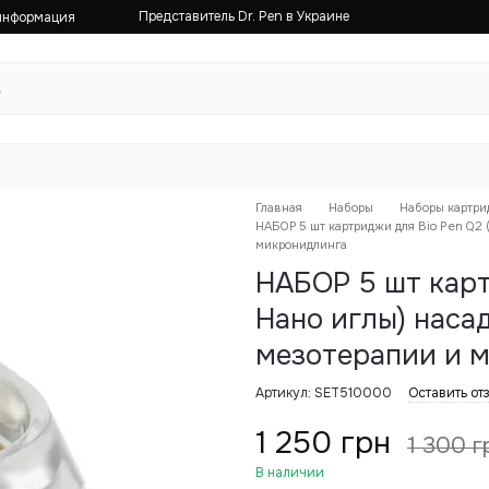
Представитель Dr. Pen в Украине
 информация
Главная
Наборы
Наборы картр
НАБОР 5 шт картриджи для Bio Pen Q2 
микронидлинга
НАБОР 5 шт карт
Нано иглы) наса
мезотерапии и 
Артикул: SET510000
Оставить от
1 250 грн
1 300 г
В наличии