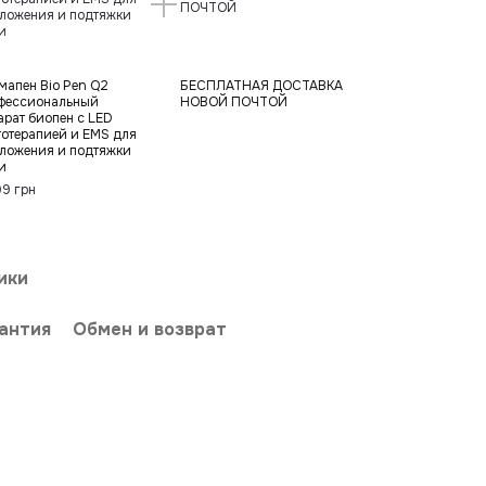
мапен Bio Pen Q2
БЕСПЛАТНАЯ ДОСТАВКА
фессиональный
НОВОЙ ПОЧТОЙ
арат биопен с LED
тотерапией и EMS для
ложения и подтяжки
и
99 грн
ики
антия
Обмен и возврат