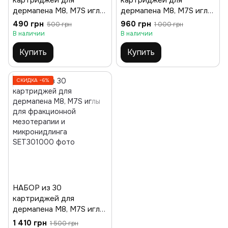
картриджей для
картриджей для
дермапена M8, M7S иглы
дермапена M8, M7S иглы
для фракционной
для фракционной
490 грн
960 грн
500 грн
1 000 грн
мезотерапии и
мезотерапии и
В наличии
В наличии
микронидлинга
микронидлинга
Купить
Купить
СКИДКА −6%
НАБОР из 30
картриджей для
дермапена M8, M7S иглы
для фракционной
1 410 грн
1 500 грн