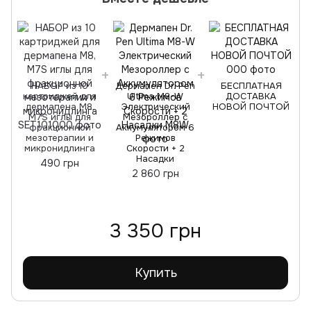
НАБОР из 10
Дермапен Dr. Pen
БЕСПЛАТНАЯ
картриджей для
Ultima M8-W
ДОСТАВКА
дермапена M8,
Электрический
НОВОЙ ПОЧТОЙ
M7S иглы для
Мезороллер с
фракционной
Аккумулятором 6
мезотерапии и
Режимов
микронидлинга
Скорости + 2
Насадки
490 грн
2 860 грн
3 350 грн
Купить