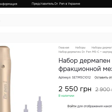
Представитель Dr. Pen в Украине
 информация
Главная
Наборы
Наборы дермап
Набор дермапен Dr. Pen M5-C + картр
Набор дермапен 
фракционной ме
Артикул: SETM5C1012
Оставить о
2 550 грн
2 900 
В наличии
Войти
для отображения накоп
%