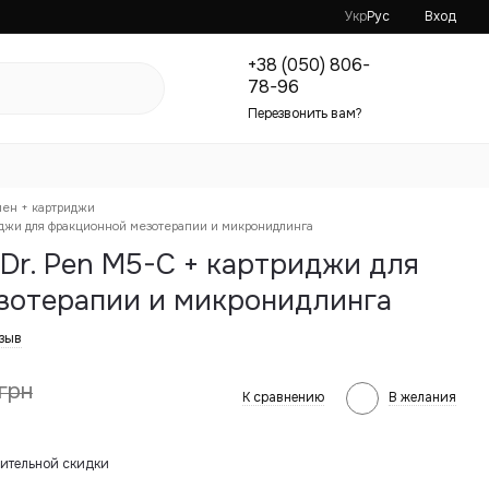
Укр
Рус
Вход
+38 (050) 806-
78-96
Перезвонить вам?
ен + картриджи
иджи для фракционной мезотерапии и микронидлинга
Dr. Pen M5-C + картриджи для
зотерапии и микронидлинга
тзыв
грн
К сравнению
В желания
ительной скидки