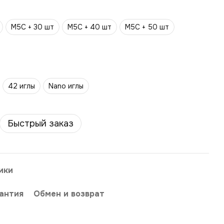
M5C + 30 шт
M5C + 40 шт
M5C + 50 шт
42 иглы
Nano иглы
Быстрый заказ
ики
антия
Обмен и возврат