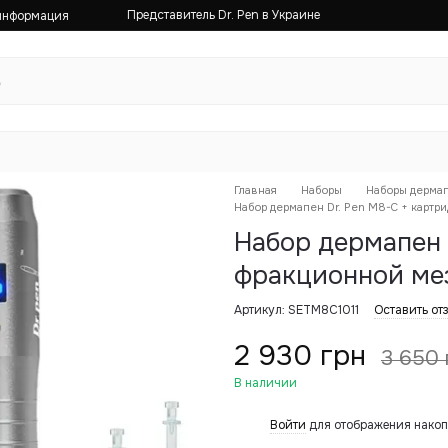
Представитель Dr. Pen в Украине
 информация
Главная
Наборы
Наборы дермап
Набор дермапен Dr. Pen M8-C + картр
Набор дермапен 
фракционной ме
Артикул: SETM8C1011
Оставить от
2 930 грн
3 650 
В наличии
Войти
для отображения накоп
%