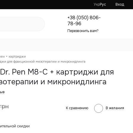
Укр
Рус
Вход
+38 (050) 806-
78-96
Перезвонить вам?
ен + картриджи
иджи для фракционной мезотерапии и микронидлинга
Dr. Pen M8-C + картриджи для
зотерапии и микронидлинга
зыв
грн
К сравнению
В желания
ительной скидки