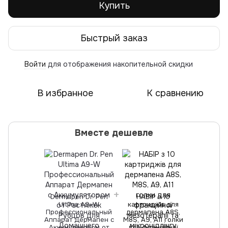
Купить
Быстрый заказ
Войти
для отображения накопительной скидки
%
В избранное
К сравнению
Вместе дешевле
Dermapen Dr. Pen
НАБІР з 10
Ultima A9-W
картриджів для
Профессиональный
дермапена A8S,
Аппарат Дермапен с
M8S, A9, A11 голки
Аккумулятором от
для фракційної