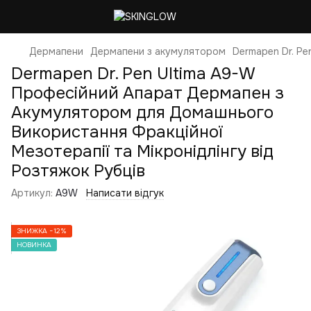
Дермапени
Дермапени з акумулятором
Dermapen Dr. P
Dermapen Dr. Pen Ultima A9-W
Професійний Апарат Дермапен з
Акумулятором для Домашнього
Використання Фракційної
Мезотерапії та Мікронідлінгу від
Розтяжок Рубців
Артикул:
A9W
Написати відгук
ЗНИЖКА −12%
НОВИНКА