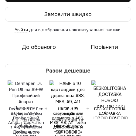
Замовити швидко
Увійти
для відображення накопичувальної знижки
%
До обраного
Порівняти
Разом дешевше
Dermapen Dr. Pen
НАБІР з 10
БЕЗКОШТОВНА
Ultima A9-W
картриджів для
ДОСТАВКА
Професійний
дермапена A8S,
НОВОЮ ПОЧТОЮ
Апарат Дермапен
M8S, A9, A11 голки
з Акумулятором
для фракційної
від Розтяжок
мезотерапії та