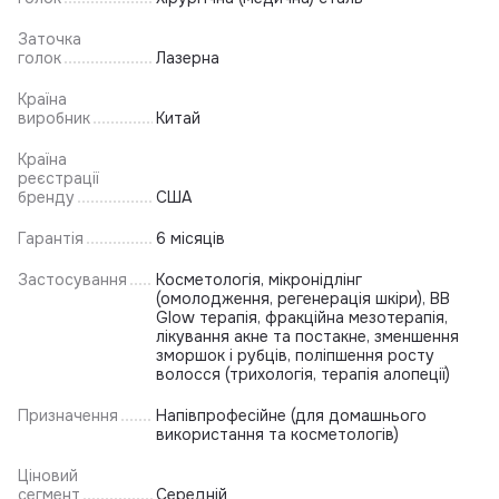
Заточка
голок
Лазерна
Країна
виробник
Китай
Країна
реєстрації
бренду
США
Гарантія
6 місяців
Застосування
Косметологія, мікронідлінг
(омолодження, регенерація шкіри), BB
Glow терапія, фракційна мезотерапія,
лікування акне та постакне, зменшення
зморшок і рубців, поліпшення росту
волосся (трихологія, терапія алопеції)
Призначення
Напівпрофесійне (для домашнього
використання та косметологів)
Ціновий
сегмент
Середній