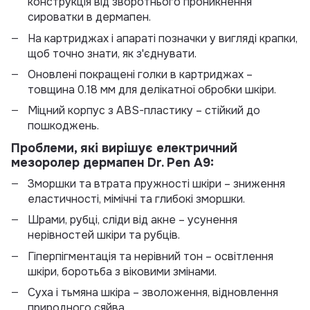
конструкція від зворотнього проникнення
сироватки в дермапен.
На картриджах і апараті позначки у вигляді крапки,
щоб точно знати, як з'єднувати.
Оновлені покращені голки в картриджах –
товщина 0.18 мм для делікатної обробки шкіри.
Міцний корпус з ABS-пластику – стійкий до
пошкоджень.
Проблеми, які вирішує електричний
мезоролер дермапен Dr. Pen А9:
Зморшки та втрата пружності шкіри – зниження
еластичності, мімічні та глибокі зморшки.
Шрами, рубці, сліди від акне – усунення
нерівностей шкіри та рубців.
Гіперпігментація та нерівний тон – освітлення
шкіри, боротьба з віковими змінами.
Суха і тьмяна шкіра – зволоження, відновлення
природного сяйва.