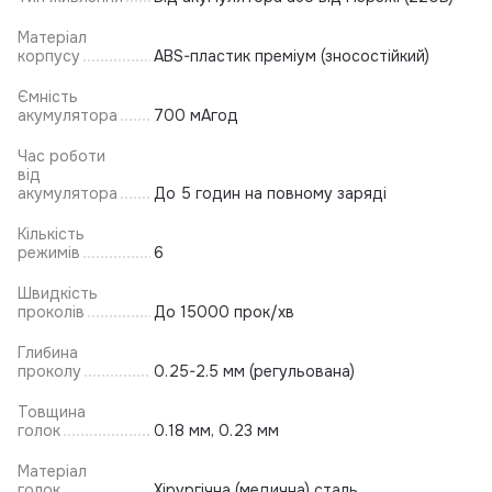
Матеріал
корпусу
ABS-пластик преміум (зносостійкий)
Ємність
акумулятора
700 мАгод
Час роботи
від
акумулятора
До 5 годин на повному заряді
Кількість
режимів
6
Швидкість
проколів
До 15000 прок/хв
Глибина
проколу
0.25-2.5 мм (регульована)
Товщина
голок
0.18 мм, 0.23 мм
Матеріал
голок
Хірургічна (медична) сталь