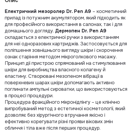
Опис
Електричний мезоролер Dr. Pen A9
–
косметичний
прилад із потужним акумулятором, який підходить як
для професійного використання в салонах, так і для
домашнього догляду.
Дермопен Dr. Pen A9
складається з електричної ручки з використанням
для неї одноразових картриджів. Застосовується для
поліпшення зовнішнього вигляду шкіри і скорочення
ознак старіння методом мікроголкового масажу.
Принцип дії пристрою спрямований на стимулювання
шкіри для виробництва власного колагену й
еластину. Створювані мезопеном вібрації в
поверхневих шарах шкіри допомагають активно
поглинати ампульні сироватки, що використовуються
в процесі процедури.
Процедура фракційного мікронідлінгу – це клінічно
випробуваний метод з естетичної косметології, який
дозволяє без хірургічного втручання якісно і
ефективно корегувати різні прояви вікових змін
обличчя і тіла вже після перших процедур.