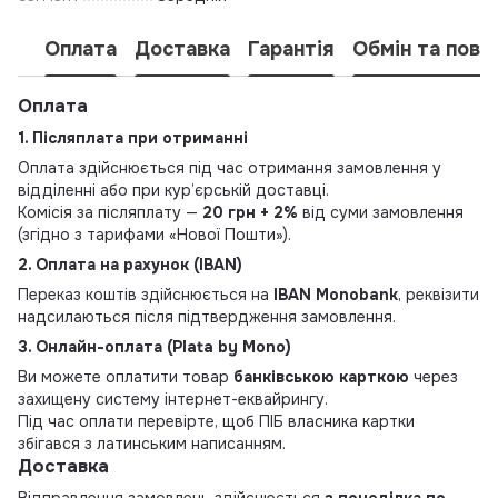
Оплата
Доставка
Гарантія
Обмін та пове
Оплата
1. Післяплата при отриманні
Оплата здійснюється під час отримання замовлення у
відділенні або при кур’єрській доставці.
Комісія за післяплату —
20 грн + 2%
від суми замовлення
(згідно з тарифами «Нової Пошти»).
2. Оплата на рахунок (IBAN)
Переказ коштів здійснюється на
IBAN Monobank
, реквізити
надсилаються після підтвердження замовлення.
3. Онлайн-оплата (Plata by Mono)
Ви можете оплатити товар
банківською карткою
через
захищену систему інтернет-еквайрингу.
Під час оплати перевірте, щоб ПІБ власника картки
збігався з латинським написанням.
Доставка
Відправлення замовлень здійснюється
з понеділка по