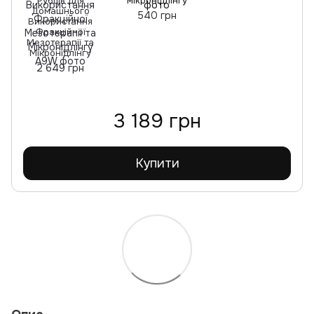
Рубців для
мікронідлінгу
Домашнього
540 грн
Використання
Фракційної
Мезотерапії та
Мікронідлінгу
2 649 грн
3 189 грн
Купити