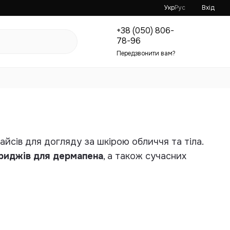
Укр
Рус
Вхід
+38 (050) 806-
78-96
Передзвонити вам?
йсів для догляду за шкірою обличчя та тіла.
риджів для дермапена
, а також сучасних