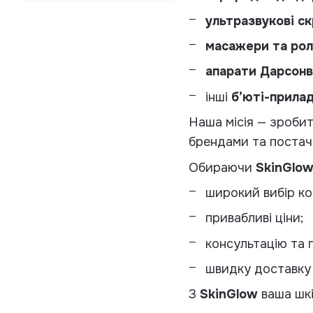
ультразвукові с
масажери та рол
апарати Дарсонв
інші
б’юті-прила
Наша місія — зроби
брендами та постач
Обираючи
SkinGlow
широкий вибір ко
привабливі ціни;
консультацію та 
швидку доставку п
З
SkinGlow
ваша шкі