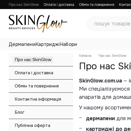
Перейти до основного контенту
Про нас SkinGlow
Оплата і доставка
Обмін та повернення
Контак
Блог
Публічна оферта
Дермапени
Картриджі
Набори
Головна
Про нас SkinGlow
Про нас SkinGlow
Про нас Sk
Оплата і доставка
SkinGlow.com.ua
— і
Обмін та повернення
Ми спеціалізуємос
апаратів для домаш
Контактна інформація
У нашому асортимен
Блог
дермапени
для мі
Публічна оферта
картриджі до д