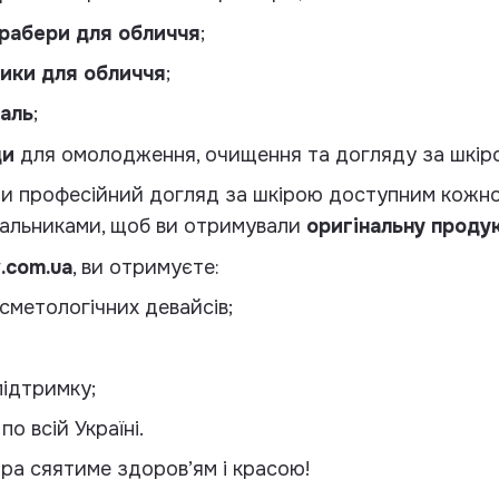
крабери для обличчя
;
ики для обличчя
;
аль
;
ди
для омолодження, очищення та догляду за шкір
ти професійний догляд за шкірою доступним кожно
альниками, щоб ви отримували
оригінальну продук
.com.ua
, ви отримуєте:
сметологічних девайсів;
підтримку;
о всій Україні.
ра сяятиме здоров’ям і красою!