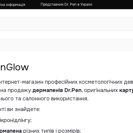
Представник Dr. Pen в Україні
тна інформація
inGlow
нтернет-магазин професійних косметологічних дева
я на продажу
дермапенів Dr.Pen
, оригінальних
карт
нього та салонного використання.
ті ви знайдете:
кронідлінгу;
ермапена
різних типів і розмірів;