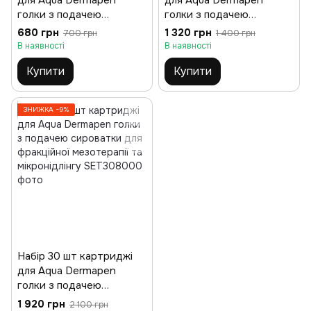
для Aqua Dermapen
для Aqua Dermapen
голки з подачею
голки з подачею
сироватки для
сироватки для
680 грн
1 320 грн
700 грн
1 400 грн
фракційної мезотерапії
фракційної мезотерапії
В наявності
В наявності
та мікронідлінгу
та мікронідлінгу
Купити
Купити
ЗНИЖКА −9%
Набір 30 шт картриджі
для Aqua Dermapen
голки з подачею
сироватки для
1 920 грн
2 100 грн