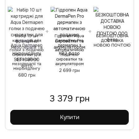
Набір 10 шт
Гідропен Aqua
БЕЗКОШТОВНА
картриджі для
DermaPen Pro
ДОСТАВКА
Aqua Dermapen
дермапен з
НОВОЮ ПОЧТОЮ
голки з подачею
автоматичною
сироватки для
подачею
фракційної
сироватки та
мезотерапії та
акумулятором
мікронідлінгу
2 699 грн
680 грн
3 379 грн
Купити