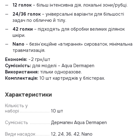
12 голок
– більш інтенсивна дія, локальні зони/рубці.
24/36 голок
– універсальні варіанти для більшості
задач по обличчю й тілу.
42 голки
– підходять для обробки великих ділянок
шкіри.
Nano
– безін’єкційне «втирання» сироваток, мінімальна
травматизація.
Економія:
−2 грн/шт
Сумісність:
для моделі – Aqua Dermapen
Використання:
тільки одноразове.
Комплектація:
10 шт картриджів у блістерах.
Характеристики
Кількість у
наборі
10 шт
Сумісність
Дермапен Aqua Dermapen
Види насадок
12, 24, 36, 42, Nano