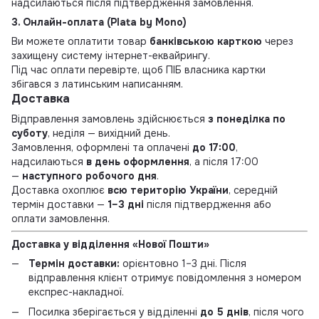
надсилаються після підтвердження замовлення.
3. Онлайн-оплата (Plata by Mono)
Ви можете оплатити товар
банківською карткою
через
захищену систему інтернет-еквайрингу.
Під час оплати перевірте, щоб ПІБ власника картки
збігався з латинським написанням.
Доставка
Відправлення замовлень здійснюється
з понеділка по
суботу
, неділя — вихідний день.
Замовлення, оформлені та оплачені
до 17:00
,
надсилаються
в день оформлення
, а після 17:00
—
наступного робочого дня
.
Доставка охоплює
всю територію України
, середній
термін доставки —
1–3 дні
після підтвердження або
оплати замовлення.
Доставка у відділення «Нової Пошти»
Термін доставки:
орієнтовно 1–3 дні. Після
відправлення клієнт отримує повідомлення з номером
експрес-накладної.
Посилка зберігається у відділенні
до 5 днів
, після чого