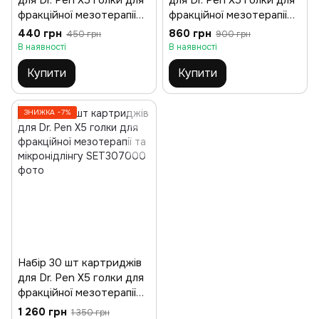
для Dr. Pen X5 голки для
для Dr. Pen X5 голки для
фракційної мезотерапії
фракційної мезотерапії
та мікронідлінгу
та мікронідлінгу
440 грн
860 грн
450 грн
900 грн
В наявності
В наявності
Купити
Купити
ЗНИЖКА −7%
Набір 30 шт картриджів
для Dr. Pen X5 голки для
фракційної мезотерапії
та мікронідлінгу
1 260 грн
1 350 грн