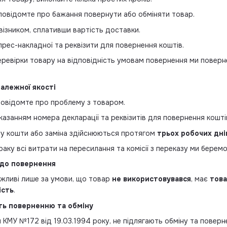
повідомте про бажання повернути або обміняти товар.
візником, сплативши вартість доставки.
рес-накладної та реквізити для повернення коштів.
еревірки товару на відповідність умовам повернення ми пове
алежної якості
 повідомте про проблему з товаром.
казанням номера декларації та реквізитів для повернення кошті
ру кошти або заміна здійснюються протягом
трьох робочих дні
аку всі витрати на пересилання та комісії з переказу ми беремо
 до повернення
жливі лише за умови, що товар
не використовувався
, має
това
ість
.
ть поверненню та обміну
КМУ №172 від 19.03.1994 року, не підлягають обміну та поверн