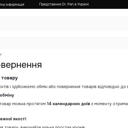
Представник Dr. Pen в Україні
тна інформація
я
овернення
 товару
нтів і здійснюємо обмін або повернення товарів відповідно до
 обміну
 товар можна протягом
14 календарних днів
з моменту отриман
ежної якості
 товару, виконайте кілька простих кроків: