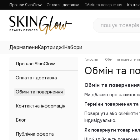
Перейти до основного контенту
Про нас SkinGlow
Оплата і доставка
Обмін та повернення
Контак
Блог
Публічна оферта
Дермапени
Картриджі
Набори
Головна
Обмін та поверненн
Про нас SkinGlow
Обмін та п
Оплата і доставка
Обмін та повернення
Обмін та повернення
Ми дбаємо про наших кліє
Терміни повернення та
Контактна інформація
Повернути або обміняти
Блог
індивідуально.
Як повернути товар нал
Публічна оферта
Щоб здійснити повернення