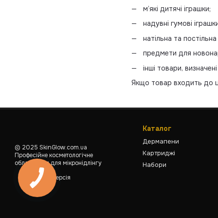
м’які дитячі іграшки;
надувні гумові іграшки
натільна та постільна 
предмети для новонар
інші товари, визначе
Якщо товар входить до ць
Каталог
Дермапени
© 2025 SkinGlow.com.ua
Картриджі
Професійне косметологічне
обладнання для мікронідлінгу
Набори
Мобільна версія