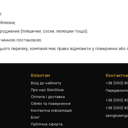
;
білизна;
оджених (пляшечки, соски, пелюшки тощо);
ні чинною постановою.
ого переліку, компанія має право відмовити у поверненні або 
Клієнтам
Контактна
Вхід до кабінету
+38 (050) 
Про нас SkinGlow
Передзвонит
Оплата і доставка
+38 (050) 
Обмін та повернення
+38 (050) 
Контактна інформація
skinglowing
Блог
Публічна оферта