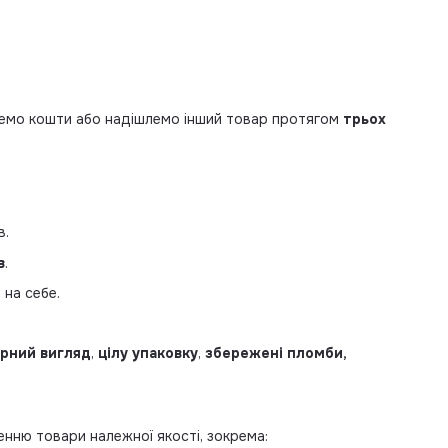
рнемо кошти або надішлемо інший товар протягом
трьох
в.
в
.
 на себе.
рний вигляд
,
цілу упаковку
,
збережені пломби,
енню товари належної якості, зокрема: