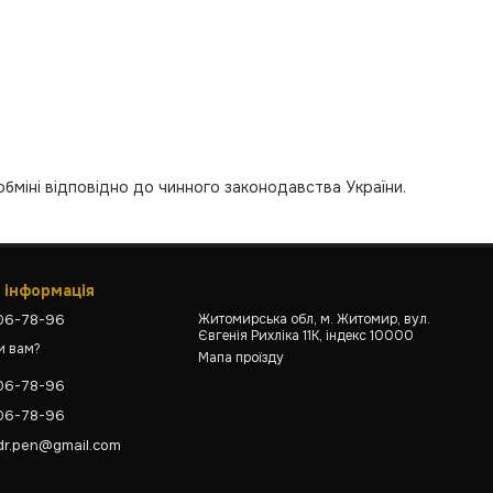
обміні відповідно до чинного законодавства України.
 інформація
806-78-96
Житомирська обл, м. Житомир, вул.
Євгенія Рихліка 11К, індекс 10000
и вам?
Мапа проїзду
806-78-96
806-78-96
dr.pen@gmail.com