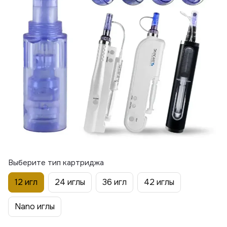
Выберите тип картриджа
12 игл
24 иглы
36 игл
42 иглы
Nano иглы