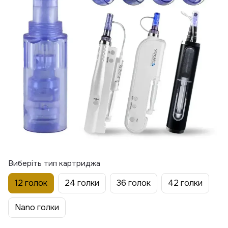
Виберіть тип картриджа
12 голок
24 голки
36 голок
42 голки
Nano голки