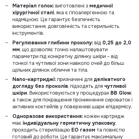
Матеріал голок:
виготовлені з
медичної
хірургічної сталі
, яка є гіпоалергенною та
надміцною. Це гарантує безпечність
використання, довговічність та стерильність
інструментів.
Регулювання глибини проколу:
від
0,25 до 2,0
мм
, що дозволяє точно налаштовувати
параметри під конкретну ділянку шкіри – від
тонкої та чутливої зони навколо очей до більш
щільних ділянок обличчя та тіла.
Nano-картриджі:
призначені для
делікатного
догляду без проколів
, підходять для
чутливої
шкіри
. Використовуються у процедурах
BB Glow
,
а також для покращення проникнення сироваток і
активних коктейлів у поверхневі шари епідермісу.
Одноразове використання:
кожен картридж
має
індивідуальну герметичну упаковку
,
проходить стерилізацію
EO газом
та повністю
готовий до роботи. Це гарантує максимальну