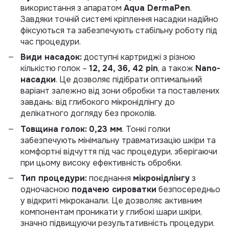
використання з апаратом
Aqua DermaPen
.
Завдяки точній системі кріплення насадки надійно
фіксуються та забезпечують стабільну роботу під
час процедури.
Види насадок:
доступні картриджі з різною
кількістю голок –
12, 24, 36, 42 pin
, а також
Nano-
насадки
. Це дозволяє підібрати оптимальний
варіант залежно від зони обробки та поставлених
завдань: від глибокого мікронідлінгу до
делікатного догляду без проколів.
Товщина голок:
0,23 мм
. Тонкі голки
забезпечують мінімальну травматизацію шкіри та
комфортні відчуття під час процедури, зберігаючи
при цьому високу ефективність обробки.
Тип процедури:
поєднання
мікронідлінгу
з
одночасною
подачею сироватки
безпосередньо
у відкриті мікроканали. Це дозволяє активним
компонентам проникати у глибокі шари шкіри,
значно підвищуючи результативність процедури.