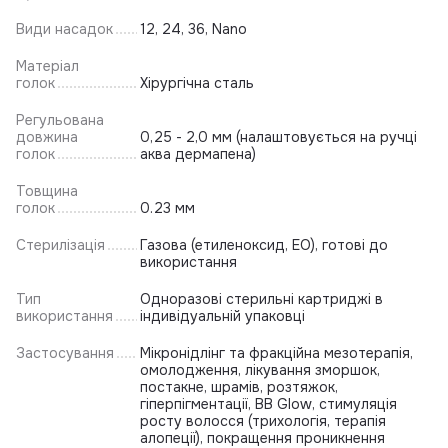
Види насадок
12, 24, 36, Nano
Матеріал
голок
Хірургічна сталь
Регульована
довжина
0,25 - 2,0 мм (налаштовується на ручці
голок
аква дермапена)
Товщина
голок
0.23 мм
Стерилізація
Газова (етиленоксид, EO), готові до
використання
Тип
Одноразові стерильні картриджі в
використання
індивідуальній упаковці
Застосування
Мікронідлінг та фракційна мезотерапія,
омолодження, лікування зморшок,
постакне, шрамів, розтяжок,
гіперпігментації, BB Glow, стимуляція
росту волосся (трихологія, терапія
алопеції), покращення проникнення