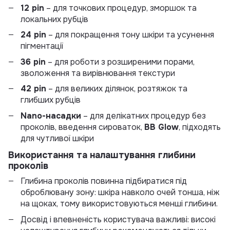
12 pin
– для точкових процедур, зморшок та
локальних рубців
24 pin
– для покращення тону шкіри та усунення
пігментації
36 pin
– для роботи з розширеними порами,
зволоження та вирівнювання текстури
42 pin
– для великих ділянок, розтяжок та
глибших рубців
Nano-насадки
– для делікатних процедур без
проколів, введення сироваток,
BB Glow
, підходять
для чутливої шкіри
Використання та налаштування глибини
проколів
Глибина проколів повинна підбиратися під
оброблювану зону: шкіра навколо очей тонша, ніж
на щоках, тому використовуються менші глибини.
Досвід і впевненість користувача важливі: високі