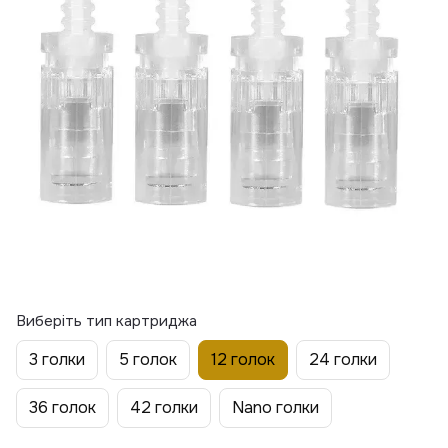
Виберіть тип картриджа
3 голки
5 голок
12 голок
24 голки
36 голок
42 голки
Nano голки