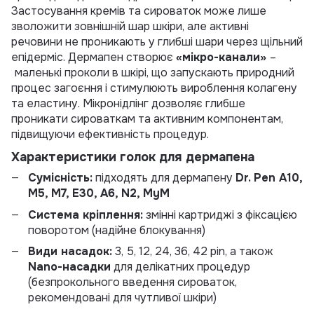
Застосування кремів та сироваток може лише
зволожити зовнішній шар шкіри, але активні
речовини не проникають у глибші шари через щільний
епідерміс. Дермапен створює
«мікро-канали»
–
маленькі проколи в шкірі, що запускають природний
процес загоєння і стимулюють вироблення колагену
та еластину. Мікронідлінг дозволяє глибше
проникати сироваткам та активним компонентам,
підвищуючи ефективність процедур.
Характеристики голок для дермапена
Сумісність:
підходять для дермапену
Dr. Pen A10,
M5, M7, E30, A6, N2, MyM
Система кріплення:
змінні картриджі з фіксацією
поворотом (надійне блокування)
Види насадок:
3, 5, 12, 24, 36, 42 pin, а також
Nano-насадки
для делікатних процедур
(безпрокольного введення сироваток,
рекомендовані для чутливої шкіри)