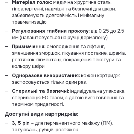
Матеріал голок:
медична хірургічна сталь,
гіпоалергенні, надміцні та безпечні для шкіри,
забезпечують довговічність і мінімальну
травматизацію
Регулювання глибини проколу:
від 0,25 до 2,5
мм (налаштовується на ручці дермапену)
Призначення:
омолодження та ліфтинг,
зменшення зморшок, лікування постакне, шрамів,
розтяжок, пігментації, покращення текстури та
кольору шкіри
Одноразове використання:
кожен картридж
застосовується тільки один раз.
Стерильні та безпечні:
індивідуальна упаковка,
стерилізація EO газом, з датою виготовлення та
терміном придатності.
Доступні види картриджів:
3, 5
pin
– для перманентного макіяжу (ПМ),
татуювань, рубців, розтяжок