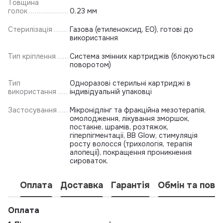
Товщина
голок
0.23 мм
Стерилізація
Газова (етиленоксид, EO), готові до
використання
Тип кріплення
Система змінних картриджів (блокуються
поворотом)
Тип
Одноразові стерильні картриджі в
використання
індивідуальній упаковці
Застосування
Мікронідлінг та фракційна мезотерапія,
омолодження, лікування зморшок,
постакне, шрамів, розтяжок,
гіперпігментації, BB Glow, стимуляція
росту волосся (трихологія, терапія
алопеції), покращення проникнення
сироваток.
Оплата
Доставка
Гарантія
Обмін та пове
Оплата