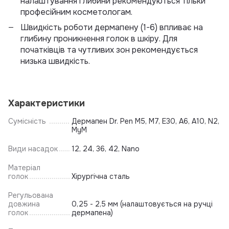
налаштування глибини рекомендуються тільки
професійним косметологам.
Швидкість роботи дермапену (1-6) впливає на
глибину проникнення голок в шкіру. Для
початківців та чутливих зон рекомендується
низька швидкість.
Характеристики
Сумісність
Дермапен Dr. Pen M5, M7, E30, A6, A10, N2,
MyM
Види насадок
12, 24, 36, 42, Nano
Матеріал
голок
Хірургічна сталь
Регульована
довжина
0,25 - 2,5 мм (налаштовується на ручці
голок
дермапена)