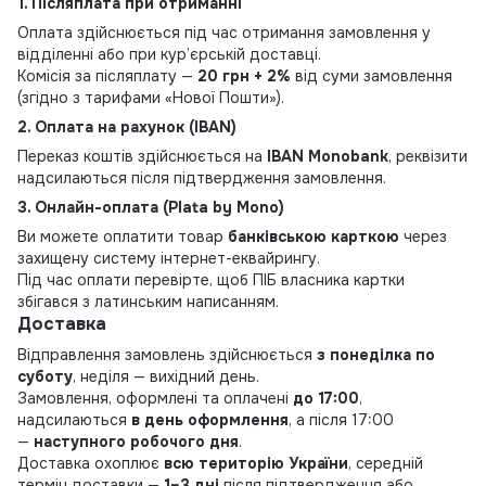
1. Післяплата при отриманні
Оплата здійснюється під час отримання замовлення у
відділенні або при кур’єрській доставці.
Комісія за післяплату —
20 грн + 2%
від суми замовлення
(згідно з тарифами «Нової Пошти»).
2. Оплата на рахунок (IBAN)
Переказ коштів здійснюється на
IBAN Monobank
, реквізити
надсилаються після підтвердження замовлення.
3. Онлайн-оплата (Plata by Mono)
Ви можете оплатити товар
банківською карткою
через
захищену систему інтернет-еквайрингу.
Під час оплати перевірте, щоб ПІБ власника картки
збігався з латинським написанням.
Доставка
Відправлення замовлень здійснюється
з понеділка по
суботу
, неділя — вихідний день.
Замовлення, оформлені та оплачені
до 17:00
,
надсилаються
в день оформлення
, а після 17:00
—
наступного робочого дня
.
Доставка охоплює
всю територію України
, середній
термін доставки —
1–3 дні
після підтвердження або