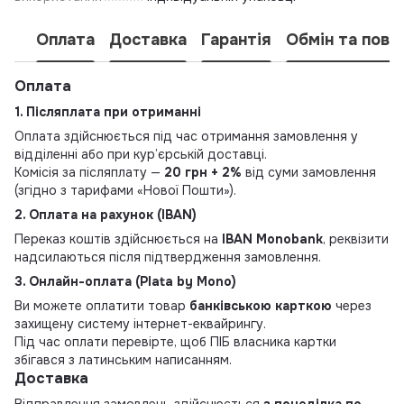
Оплата
Доставка
Гарантія
Обмін та пове
Оплата
1. Післяплата при отриманні
Оплата здійснюється під час отримання замовлення у
відділенні або при кур’єрській доставці.
Комісія за післяплату —
20 грн + 2%
від суми замовлення
(згідно з тарифами «Нової Пошти»).
2. Оплата на рахунок (IBAN)
Переказ коштів здійснюється на
IBAN Monobank
, реквізити
надсилаються після підтвердження замовлення.
3. Онлайн-оплата (Plata by Mono)
Ви можете оплатити товар
банківською карткою
через
захищену систему інтернет-еквайрингу.
Під час оплати перевірте, щоб ПІБ власника картки
збігався з латинським написанням.
Доставка
Відправлення замовлень здійснюється
з понеділка по