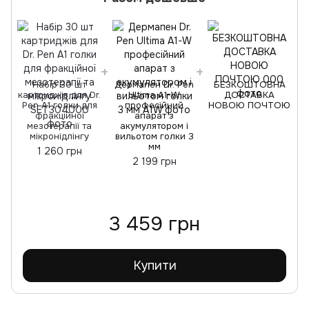
Набір 30 шт
Дермапен Dr. Pen
БЕЗКОШТОВНА
к
картриджів для Dr.
Ultima A1-W
ДОСТАВКА
Pen A1 голки для
професійний
НОВОЮ ПОЧТОЮ
фракційної
апарат з
мезотерапії та
акумулятором і
мікронідлінгу
вильотом голки 3
мм
1 260 грн
2 199 грн
3 459 грн
Купити