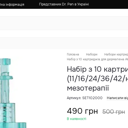
Представник Dr. Pen в Україні
тна інформація
Головна
Набори
Набори картри
Набір з 10 картриджів для дермапена A6
Набір з 10 карт
(11/16/24/36/42/
мезотерапії
Артикул: SET102000
Написати ві
490 грн
500 грн
В наявності