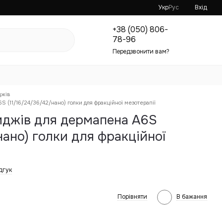
Укр
Рус
Вхід
+38 (050) 806-
78-96
Передзвонити вам?
джів
S (11/16/24/36/42/нано) голки для фракційної мезотерапії
риджів для дермапена A6S
нано) голки для фракційної
дгук
Порівняти
В бажання