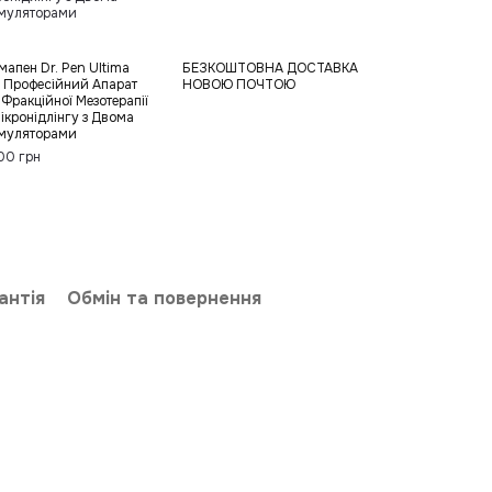
мапен Dr. Pen Ultima
БЕЗКОШТОВНА ДОСТАВКА
 Професійний Апарат
НОВОЮ ПОЧТОЮ
 Фракційної Мезотерапії
Мікронідлінгу з Двома
муляторами
00 грн
антія
Обмін та повернення