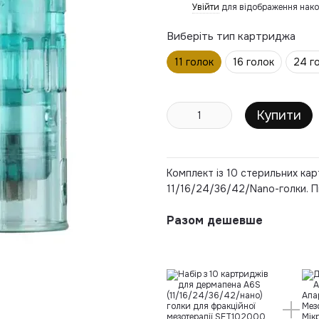
Увійти
для відображення нако
%
Виберіть тип картриджа
11 голок
16 голок
24 г
Купити
Комплект із 10 стерильних кар
11/16/24/36/42/Nano-голки. П
Разом дешевше