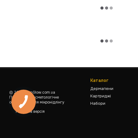
Каталог
Дермапени
© 2025 SkinGlow.com.ua
Картриджі
Професійне косметологічне
обладнання для мікронідлінгу
Набори
Мобільна версія