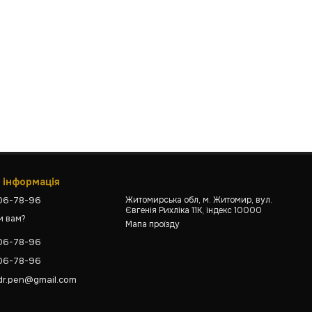
 інформація
806-78-96
Житомирська обл, м. Житомир, вул.
Євгенія Рихліка 11К, індекс 10000
и вам?
Мапа проїзду
806-78-96
806-78-96
dr.pen@gmail.com