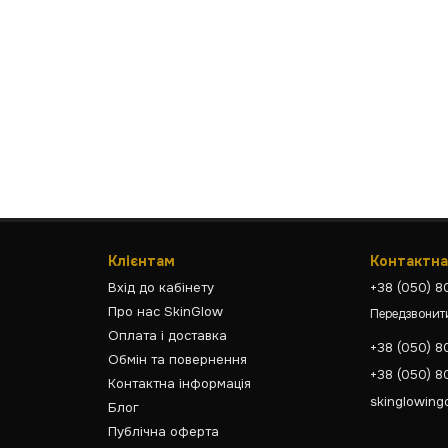
Клієнтам
Контактна
Вхід до кабінету
+38 (050) 
Про нас SkinGlow
Передзвонит
Оплата і доставка
+38 (050) 
Обмін та повернення
+38 (050) 
Контактна інформація
skinglowing
Блог
Публічна оферта