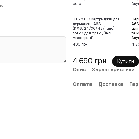
ою
Набір з 10 картриджів для
Дер
дермапена A6S
A6S
(11/16/24/36/42/нано)
для
голки для фракційної
та 
мезотерапії
Аку
490 грн
4 2
4 690 грн
Купити
Опис
Характеристики
Оплата
Доставка
Гар