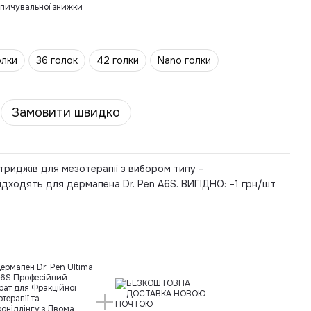
пичувальної знижки
олки
36 голок
42 голки
Nano голки
Замовити швидко
триджів для мезотерапії з вибором типу –
ідходять для дермапена Dr. Pen A6S. ВИГІДНО: –1 грн/шт