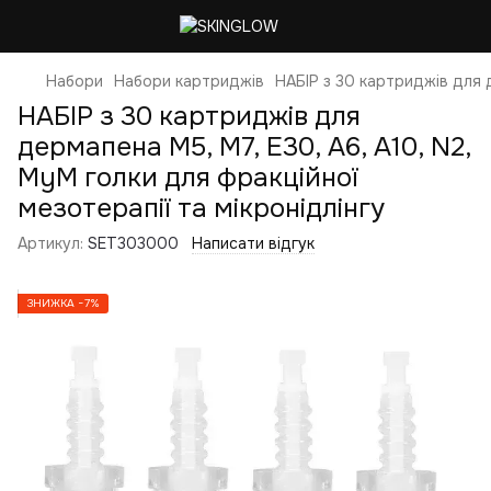
Набори
Набори картриджів
НАБІР з 30 картриджів для д
НАБІР з 30 картриджів для
дермапена M5, M7, E30, A6, A10, N2,
MyM голки для фракційної
мезотерапії та мікронідлінгу
Артикул:
SET303000
Написати відгук
ЗНИЖКА −7%