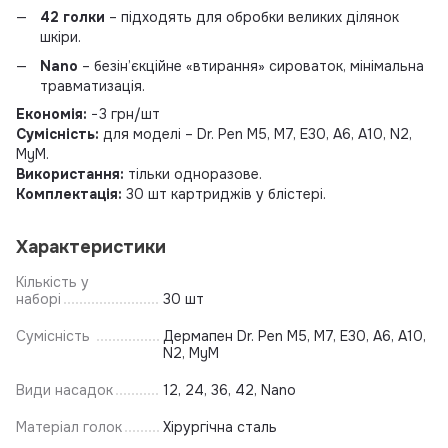
42 голки
– підходять для обробки великих ділянок
шкіри.
Nano
– безін’єкційне «втирання» сироваток, мінімальна
травматизація.
Економія:
−3 грн/шт
Сумісність:
для моделі – Dr. Pen M5, M7, E30, A6, A10, N2,
MyM.
Використання:
тільки одноразове.
Комплектація:
30 шт картриджів у блістері.
Характеристики
Кількість у
наборі
30 шт
Сумісність
Дермапен Dr. Pen M5, M7, E30, A6, A10,
N2, MyM
Види насадок
12, 24, 36, 42, Nano
Матеріал голок
Хірургічна сталь