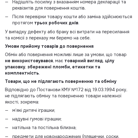
Надішліть посилку з вказанням номера декларації та
реквізитів для повернення коштів.
Після перевірки товару кошти або заміна здійснюються
протягом
трьох робочих днів
.
У випадку дефекту або браку всі витрати на пересилання
та комісії з переказу ми беремо на себе.
Умови прийому товарів до повернення
Обмін або повернення можливі лише за умови, що товар
не використовувався
, має
товарний вигляд
,
цілу
упаковку
,
збережені пломби, етикетки та
комплектність
.
Товари, що не підлягають поверненню та обміну
Відповідно до Постанови КМУ №172 від 19.03.1994 року,
не підлягають обміну та поверненню товари належної
якості, зокрема:
м’які дитячі іграшки;
надувні гумові іграшки;
натільна та постільна білизна;
предмети для новонароджених (пляшечки, соски,