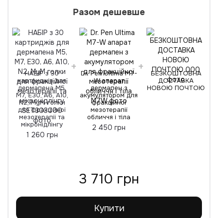
Разом дешевше
НАБІР з 30
Dr. Pen Ultima M7-
БЕЗКОШТОВНА
картриджів для
W апарат
ДОСТАВКА
дермапена M5,
дермапен з
НОВОЮ ПОЧТОЮ
M7, E30, A6, A10,
акумулятором для
N2, MyM голки
фракційної
для фракційної
мезотерапії
мезотерапії та
обличчя і тіла
мікронідлінгу
2 450 грн
1 260 грн
3 710 грн
Купити