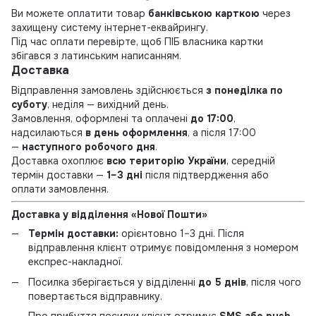
Ви можете оплатити товар
банківською карткою
через
захищену систему інтернет-еквайрингу.
Під час оплати перевірте, щоб ПІБ власника картки
збігався з латинським написанням.
Доставка
Відправлення замовлень здійснюється
з понеділка по
суботу
, неділя — вихідний день.
Замовлення, оформлені та оплачені
до 17:00
,
надсилаються
в день оформлення
, а після 17:00
—
наступного робочого дня
.
Доставка охоплює
всю територію України
, середній
термін доставки —
1–3 дні
після підтвердження або
оплати замовлення.
Доставка у відділення «Нової Пошти»
Термін доставки:
орієнтовно 1–3 дні. Після
відправлення клієнт отримує повідомлення з номером
експрес-накладної.
Посилка зберігається у відділенні
до 5 днів
, після чого
повертається відправнику.
Про прибуття посилки клієнт отримує
SMS або push-