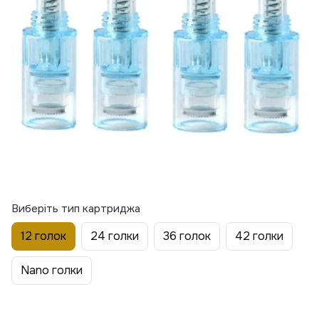
Виберіть тип картриджа
12 голок
24 голки
36 голок
42 голки
Nano голки