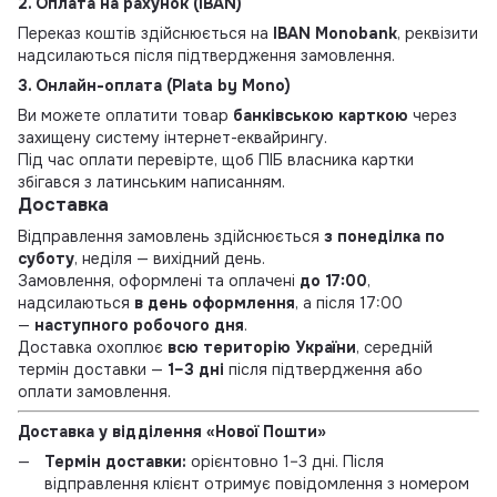
2. Оплата на рахунок (IBAN)
Переказ коштів здійснюється на
IBAN Monobank
, реквізити
надсилаються після підтвердження замовлення.
3. Онлайн-оплата (Plata by Mono)
Ви можете оплатити товар
банківською карткою
через
захищену систему інтернет-еквайрингу.
Під час оплати перевірте, щоб ПІБ власника картки
збігався з латинським написанням.
Доставка
Відправлення замовлень здійснюється
з понеділка по
суботу
, неділя — вихідний день.
Замовлення, оформлені та оплачені
до 17:00
,
надсилаються
в день оформлення
, а після 17:00
—
наступного робочого дня
.
Доставка охоплює
всю територію України
, середній
термін доставки —
1–3 дні
після підтвердження або
оплати замовлення.
Доставка у відділення «Нової Пошти»
Термін доставки:
орієнтовно 1–3 дні. Після
відправлення клієнт отримує повідомлення з номером