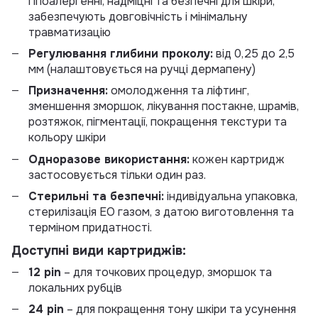
гіпоалергенні, надміцні та безпечні для шкіри,
забезпечують довговічність і мінімальну
травматизацію
Регулювання глибини проколу:
від 0,25 до 2,5
мм (налаштовується на ручці дермапену)
Призначення:
омолодження та ліфтинг,
зменшення зморшок, лікування постакне, шрамів,
розтяжок, пігментації, покращення текстури та
кольору шкіри
Одноразове використання:
кожен картридж
застосовується тільки один раз.
Стерильні та безпечні:
індивідуальна упаковка,
стерилізація EO газом, з датою виготовлення та
терміном придатності.
Доступні види картриджів:
12 pin
– для точкових процедур, зморшок та
локальних рубців
24 pin
– для покращення тону шкіри та усунення