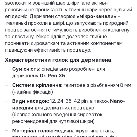
зволожити зовнішній шар шкіри, але активні
речовини не проникають у глибші шари через щільний
епідерміс. Дермапен створює
«мікро-канали»
–
маленькі проколи в шкірі, що запускають природний
процес загоєння і стимулюють вироблення колагену
та еластину. Мікронідлінг дозволяє глибше
проникати сироваткам та активним компонентам,
підвищуючи ефективність процедур.
Характеристики голок для дермапена
Сумісність:
спеціально розроблені для
дермапену
Dr. Pen X5
Система кріплення:
гвинтове з різьбленням 8 мм
(надійна фіксація)
Види насадок:
12, 24, 36, 42 pin, а також
Nano-
насадки
для делікатних процедур
(безпрокольного введення сироваток,
рекомендовані для чутливої шкіри)
Матеріал голок:
медична хірургічна сталь,