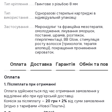
Тип кріплення
Гвинтове з різьбою 8 мм
Тип
Одноразові стерильні картриджі в
використання
індивідуальній упаковці
Застосування
Мікронідлінг та фракційна мезотерапія,
омолодження, лікування зморшок,
постакне, шрамів, розтяжок,
гіперпігментації, BB Glow, стимуляція
росту волосся (трихологія, терапія
алопеції), покращення проникнення
сироваток.
Оплата
Доставка
Гарантія
Обмін та пове
Оплата
1. Післяплата при отриманні
Оплата здійснюється під час отримання замовлення у
відділенні або при кур’єрській доставці.
Комісія за післяплату —
20 грн + 2%
від суми замовлення
(згідно з тарифами «Нової Пошти»).