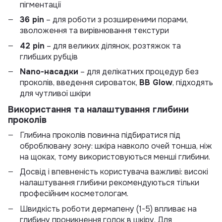
пігментації
36 pin
– для роботи з розширеними порами,
зволоження та вирівнювання текстури
42 pin
– для великих ділянок, розтяжок та
глибших рубців
Nano-насадки
– для делікатних процедур без
проколів, введення сироваток,
BB Glow
, підходять
для чутливої шкіри
Використання та налаштування глибини
проколів
Глибина проколів повинна підбиратися під
оброблювану зону: шкіра навколо очей тонша, ніж
на щоках, тому використовуються менші глибини.
Досвід і впевненість користувача важливі: високі
налаштування глибини рекомендуються тільки
професійним косметологам.
Швидкість роботи дермапену (1-5) впливає на
глибину проникнення голок в шкіру. Для