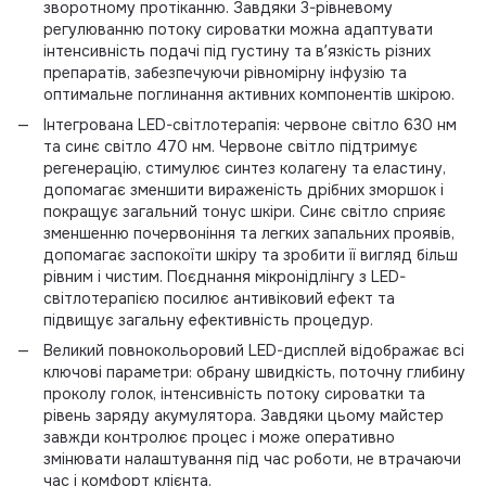
зворотному протіканню. Завдяки 3-рівневому
регулюванню потоку сироватки можна адаптувати
інтенсивність подачі під густину та вʼязкість різних
препаратів, забезпечуючи рівномірну інфузію та
оптимальне поглинання активних компонентів шкірою.
Інтегрована LED-світлотерапія: червоне світло 630 нм
та синє світло 470 нм. Червоне світло підтримує
регенерацію, стимулює синтез колагену та еластину,
допомагає зменшити вираженість дрібних зморшок і
покращує загальний тонус шкіри. Синє світло сприяє
зменшенню почервоніння та легких запальних проявів,
допомагає заспокоїти шкіру та зробити її вигляд більш
рівним і чистим. Поєднання мікронідлінгу з LED-
світлотерапією посилює антивіковий ефект та
підвищує загальну ефективність процедур.
Великий повнокольоровий LED-дисплей відображає всі
ключові параметри: обрану швидкість, поточну глибину
проколу голок, інтенсивність потоку сироватки та
рівень заряду акумулятора. Завдяки цьому майстер
завжди контролює процес і може оперативно
змінювати налаштування під час роботи, не втрачаючи
час і комфорт клієнта.