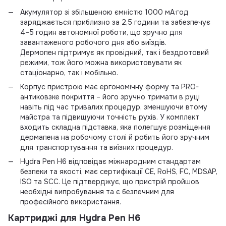
Акумулятор зі збільшеною ємністю 1000 мА·год
заряджається приблизно за 2,5 години та забезпечує
4–5 годин автономної роботи, що зручно для
завантаженого робочого дня або виїздів.
Дермопен підтримує як провідний, так і бездротовий
режими, тож його можна використовувати як
стаціонарно, так і мобільно.
Корпус пристрою має ергономічну форму та PRO-
антиковзке покриття – його зручно тримати в руці
навіть під час тривалих процедур, зменшуючи втому
майстра та підвищуючи точність рухів. У комплект
входить складна підставка, яка полегшує розміщення
дермапена на робочому столі й робить його зручним
для транспортування та виїзних процедур.
Hydra Pen H6 відповідає міжнародним стандартам
безпеки та якості, має сертифікації CE, RoHS, FC, MDSAP,
ISO та SCC. Це підтверджує, що пристрій пройшов
необхідні випробування та є безпечним для
професійного використання.
Картриджі для
Hydra Pen H6