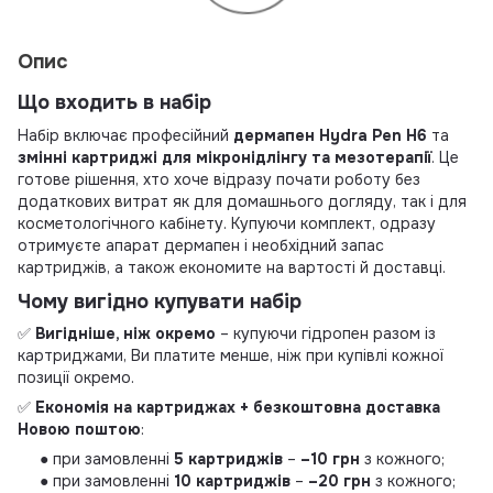
Опис
Що входить в набір
Набір включає професійний
дермапен Hydra Pen H6
та
змінні картриджі для мікронідлінгу та мезотерапії
. Це
готове рішення, хто хоче відразу почати роботу без
додаткових витрат як для домашнього догляду, так і для
косметологічного кабінету. Купуючи комплект, одразу
отримуєте апарат дермапен і необхідний запас
картриджів, а також економите на вартості й доставці.
Чому вигідно купувати набір
✅
Вигідніше, ніж окремо
– купуючи гідропен разом із
картриджами, Ви платите менше, ніж при купівлі кожної
позиції окремо.
✅
Економія на картриджах + безкоштовна доставка
Новою поштою
:
● при замовленні
5
картриджів
–
–10 грн
з кожного;
● при замовленні
1
0
картриджів
–
–20 грн
з кожного;