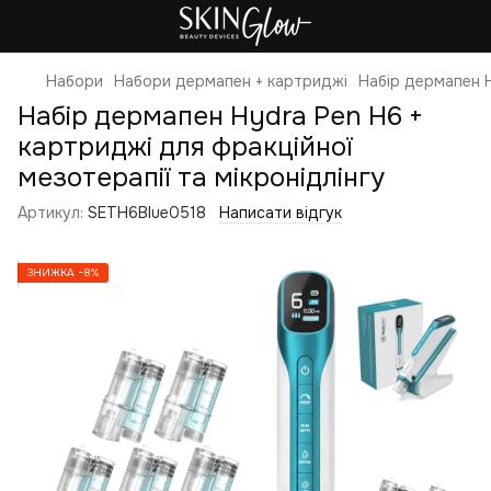
Набори
Набори дермапен + картриджі
Набір дермапен H
Набір дермапен Hydra Pen H6 +
картриджі для фракційної
мезотерапії та мікронідлінгу
Артикул:
SETH6Blue0518
Написати відгук
ЗНИЖКА −8%