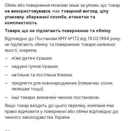
Обмін або повернення можливі лише за умови, що товар
не використовувався
, має
товарний вигляд
,
цілу
упаковку
,
збережені пломби, етикетки та
комплектність
.
Товари, що не підлягають поверненню та обміну
Відповідно до Постанови КМУ №172 від 19.03.1994 року,
не підлягають обміну та поверненню товари належної
якості, зокрема:
м’які дитячі іграшки;
надувні гумові іграшки;
натільна та постільна білизна;
предмети для новонароджених (пляшечки, соски,
пелюшки тощо);
інші товари, визначені чинною постановою.
Якщо товар входить до цього переліку, компанія має
право відмовити у поверненні або обміні відповідно до
чинного законодавства України.