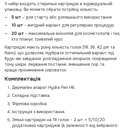
У набір входять стерильні картриджі в індивідуальній
упаковці. Ви можете обрати потрібну кількість:
5 шт
– для старту або домашнього використання
10 шт
– вигідний варіант для регулярних процедур
20 шт
– максимальна економія для косметологів і тих,
хто планує тривалий курс
Картриджі мають різну кількість голок (18, 36, 42 pin та
Nano), що дозволяє підібрати оптимальний варіант під
будь-які завдання: розгладження зморшок, покращення
тону шкіри, лікування постакне, зменшення пор та
краще проникнення сироваток.
Комплектація
Дермапен апарат Hydra Pen H6.
Складна підставка.
Фірмова коробка.
Інструкція з використання.
Змінні картриджі на 18 голок – 2 шт. + 5/10/20
додаткових картриджів (в залежності від вибраного