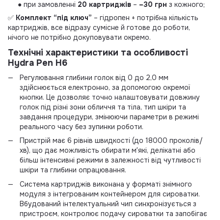
● при замовленні
2
0
картриджів
–
–30 грн
з кожного;
✅
Комплект “під ключ”
– гідропен + потрібна кількість
картриджів, все відразу сумісне й готове до роботи,
нічого не потрібно докуповувати окремо.
Технічні характеристики та особливості
Hydra Pen H6
Регулювання глибини голок від 0 до 2,0 мм
здійснюється електронно, за допомогою окремої
кнопки. Це дозволяє точно налаштовувати довжину
голок під різні зони обличчя та тіла, тип шкіри та
завдання процедури, змінюючи параметри в режимі
реального часу без зупинки роботи.
Пристрій має 6 рівнів швидкості (до 18000 проколів/
хв), що дає можливість обирати мʼякі, делікатні або
більш інтенсивні режими в залежності від чутливості
шкіри та глибини опрацювання.
Система картриджів виконана у форматі знімного
модуля з інтегрованим контейнером для сироватки.
Вбудований інтелектуальний чип синхронізується з
пристроєм, контролює подачу сироватки та запобігає